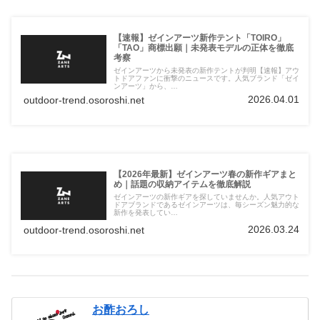
【速報】ゼインアーツ新作テント「TOIRO」
「TAO」商標出願｜未発表モデルの正体を徹底
考察
ゼインアーツから未発表の新作テントが判明【速報】アウ
トドアファンに衝撃のニュースです。人気ブランド「ゼイ
ンアーツ」から、…
2026.04.01
outdoor-trend.osoroshi.net
【2026年最新】ゼインアーツ春の新作ギアまと
め｜話題の収納アイテムを徹底解説
ゼインアーツの新作ギアを探していませんか。人気アウト
ドアブランドであるゼインアーツは、毎シーズン魅力的な
新作を発表してい…
2026.03.24
outdoor-trend.osoroshi.net
お酢おろし