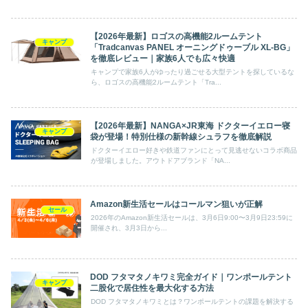
【2026年最新】ロゴスの高機能2ルームテント
キャンプ
「Tradcanvas PANEL オーニングドゥーブル XL-BG」
を徹底レビュー｜家族6人でも広々快適
キャンプで家族6人がゆったり過ごせる大型テントを探しているな
ら、ロゴスの高機能2ルームテント「Tra...
【2026年最新】NANGA×JR東海 ドクターイエロー寝
キャンプ
袋が登場！特別仕様の新幹線シュラフを徹底解説
ドクターイエロー好きや鉄道ファンにとって見逃せないコラボ商品
が登場しました。アウトドアブランド「NA...
Amazon新生活セールはコールマン狙いが正解
セール
2026年のAmazon新生活セールは、3月6日9:00〜3月9日23:59に
開催され、3月3日から...
DOD フタマタノキワミ完全ガイド｜ワンポールテント
キャンプ
二股化で居住性を最大化する方法
DOD フタマタノキワミとは？ワンポールテントの課題を解決する