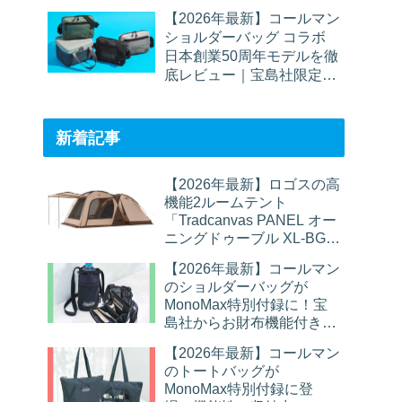
【2026年最新】コールマン
ショルダーバッグ コラボ
日本創業50周年モデルを徹
底レビュー｜宝島社限定バ
ッグの魅力とは？
新着記事
【2026年最新】ロゴスの高
機能2ルームテント
「Tradcanvas PANEL オー
ニングドゥーブル XL-BG」
を徹底レビュー｜家族6人
【2026年最新】コールマン
でも広々快適
のショルダーバッグが
MonoMax特別付録に！宝
島社からお財布機能付きボ
トルショルダーバッグが登
【2026年最新】コールマン
場
のトートバッグが
MonoMax特別付録に登