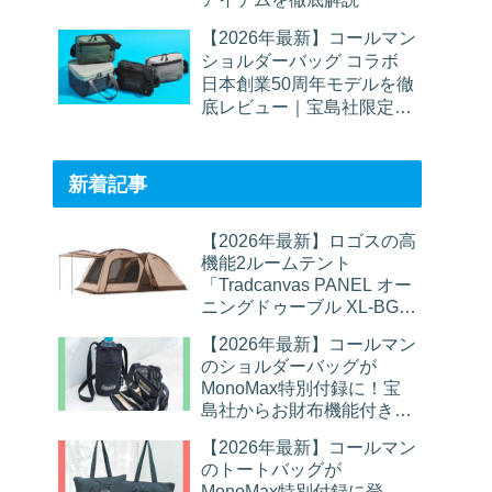
【2026年最新】コールマン
ショルダーバッグ コラボ
日本創業50周年モデルを徹
底レビュー｜宝島社限定バ
ッグの魅力とは？
新着記事
【2026年最新】ロゴスの高
機能2ルームテント
「Tradcanvas PANEL オー
ニングドゥーブル XL-BG」
を徹底レビュー｜家族6人
【2026年最新】コールマン
でも広々快適
のショルダーバッグが
MonoMax特別付録に！宝
島社からお財布機能付きボ
トルショルダーバッグが登
【2026年最新】コールマン
場
のトートバッグが
MonoMax特別付録に登