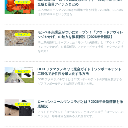
キャンプ
全貌と注目アイテムまとめ
BEAMS×コールマン2026は50周年で何が特別？2026年、BEAMS
は創業50周年という大きな...
モンベル矢掛店がついにオープン！「アウトドアヴィレ
キャンプ
ッジやかげ」の魅力を徹底解説【2026年最新版】
岡山県矢掛町にオープンした「モンベル矢掛店」と「アウトドアヴ
ィレッジやかげ」を徹底解説。アクティビティ情報、アクセス方法
を紹介！
DOD フタマタノキワミ完全ガイド｜ワンポールテント
キャンプ
二股化で居住性を最大化する方法
DOD フタマタノキワミとは？ワンポールテントの課題を解決する
ギアワンポールテントは設営の簡単さと美...
ローソン×コールマンコラボとは？2026年最新情報を徹
キャンプ
底解説
アウトドアブランド「コールマン」とコンビニ大手「ローソン」の
コラボは、毎年注目を集める人気企画です。...