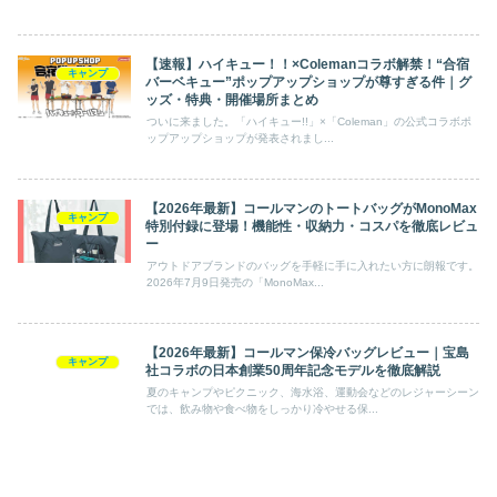
【速報】ハイキュー！！×Colemanコラボ解禁！“合宿
キャンプ
バーベキュー”ポップアップショップが尊すぎる件｜グ
ッズ・特典・開催場所まとめ
ついに来ました。「ハイキュー!!」×「Coleman」の公式コラボポ
ップアップショップが発表されまし...
【2026年最新】コールマンのトートバッグがMonoMax
キャンプ
特別付録に登場！機能性・収納力・コスパを徹底レビュ
ー
アウトドアブランドのバッグを手軽に手に入れたい方に朗報です。
2026年7月9日発売の「MonoMax...
【2026年最新】コールマン保冷バッグレビュー｜宝島
キャンプ
社コラボの日本創業50周年記念モデルを徹底解説
夏のキャンプやピクニック、海水浴、運動会などのレジャーシーン
では、飲み物や食べ物をしっかり冷やせる保...