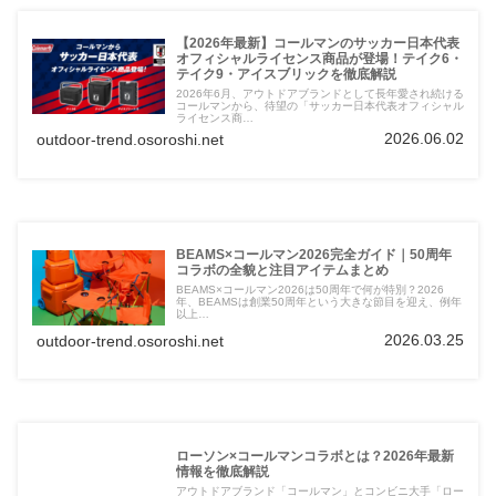
【2026年最新】コールマンのサッカー日本代表
オフィシャルライセンス商品が登場！テイク6・
テイク9・アイスブリックを徹底解説
2026年6月、アウトドアブランドとして長年愛され続ける
コールマンから、待望の「サッカー日本代表オフィシャル
ライセンス商…
2026.06.02
outdoor-trend.osoroshi.net
BEAMS×コールマン2026完全ガイド｜50周年
コラボの全貌と注目アイテムまとめ
BEAMS×コールマン2026は50周年で何が特別？2026
年、BEAMSは創業50周年という大きな節目を迎え、例年
以上…
2026.03.25
outdoor-trend.osoroshi.net
ローソン×コールマンコラボとは？2026年最新
情報を徹底解説
アウトドアブランド「コールマン」とコンビニ大手「ロー